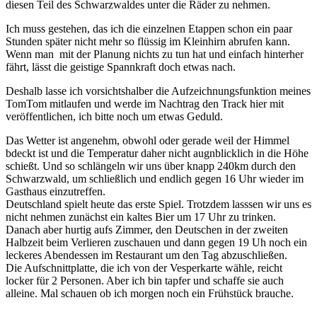
diesen Teil des Schwarzwaldes unter die Räder zu nehmen.
Ich muss gestehen, das ich die einzelnen Etappen schon ein paar
Stunden später nicht mehr so flüssig im Kleinhirn abrufen kann.
Wenn man mit der Planung nichts zu tun hat und einfach hinterher
fährt, lässt die geistige Spannkraft doch etwas nach.
Deshalb lasse ich vorsichtshalber die Aufzeichnungsfunktion meines
TomTom mitlaufen und werde im Nachtrag den Track hier mit
veröffentlichen, ich bitte noch um etwas Geduld.
Das Wetter ist angenehm, obwohl oder gerade weil der Himmel
bdeckt ist und die Temperatur daher nicht augnblicklich in die Höhe
schießt. Und so schlängeln wir uns über knapp 240km durch den
Schwarzwald, um schließlich und endlich gegen 16 Uhr wieder im
Gasthaus einzutreffen.
Deutschland spielt heute das erste Spiel. Trotzdem lasssen wir uns es
nicht nehmen zunächst ein kaltes Bier um 17 Uhr zu trinken.
Danach aber hurtig aufs Zimmer, den Deutschen in der zweiten
Halbzeit beim Verlieren zuschauen und dann gegen 19 Uh noch ein
leckeres Abendessen im Restaurant um den Tag abzuschließen.
Die Aufschnittplatte, die ich von der Vesperkarte wähle, reicht
locker für 2 Personen. Aber ich bin tapfer und schaffe sie auch
alleine. Mal schauen ob ich morgen noch ein Frühstück brauche.