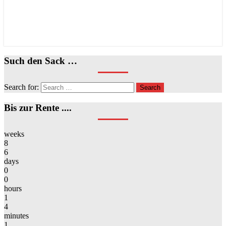
Such den Sack …
Search for:
Search
Bis zur Rente ....
weeks
8
6
days
0
0
hours
1
4
minutes
1