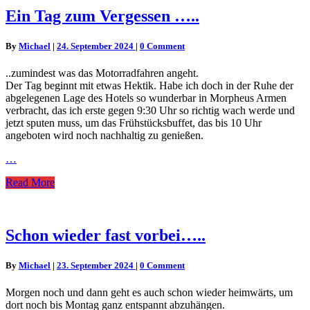
Ein
Ein Tag zum Vergessen …..
Tag
zum
Comments
By
Michael
|
24. September 2024
|
0 Comment
Vergessen
…..
..zumindest was das Motorradfahren angeht.
Der Tag beginnt mit etwas Hektik. Habe ich doch in der Ruhe der
abgelegenen Lage des Hotels so wunderbar in Morpheus Armen
verbracht, das ich erste gegen 9:30 Uhr so richtig wach werde und
jetzt sputen muss, um das Frühstücksbuffet, das bis 10 Uhr
angeboten wird noch nachhaltig zu genießen.
…
Read
Read More
More
Schon
Schon wieder fast vorbei…..
wieder
fast
Comments
By
Michael
|
23. September 2024
|
0 Comment
vorbei…..
Morgen noch und dann geht es auch schon wieder heimwärts, um
dort noch bis Montag ganz entspannt abzuhängen.