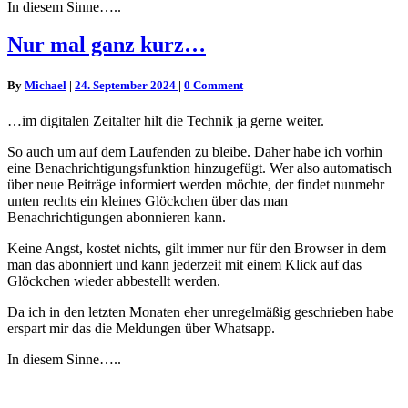
In diesem Sinne…..
Nur
Nur mal ganz kurz…
mal
ganz
Comments
By
Michael
|
24. September 2024
|
0 Comment
kurz…
…im digitalen Zeitalter hilt die Technik ja gerne weiter.
So auch um auf dem Laufenden zu bleibe. Daher habe ich vorhin
eine Benachrichtigungsfunktion hinzugefügt. Wer also automatisch
über neue Beiträge informiert werden möchte, der findet nunmehr
unten rechts ein kleines Glöckchen über das man
Benachrichtigungen abonnieren kann.
Keine Angst, kostet nichts, gilt immer nur für den Browser in dem
man das abonniert und kann jederzeit mit einem Klick auf das
Glöckchen wieder abbestellt werden.
Da ich in den letzten Monaten eher unregelmäßig geschrieben habe
erspart mir das die Meldungen über Whatsapp.
In diesem Sinne…..