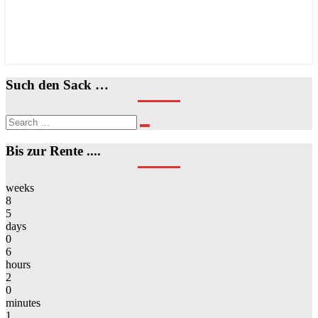
Such den Sack …
Search
Search
for:
Bis zur Rente ....
weeks
8
5
days
0
6
hours
2
0
minutes
1