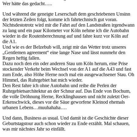
Wer hätte das gedacht…..
Und während die geneigte Leserschaft dem geschriebenen Unsinn
der letzten Zeilen folgt, komme ich fahrtechnisch gut voran.
Nichtsdestotrotz wird mir die Fahrt auf den Landstraßen irgendwann
zu lang und ein paar Kilometer vor Köln nehme ich die Autobahn
wieder in die Routenberechnung auf und fahre kurz vor Köln auf
die A1.
Und wie es der Belzebub will, zeigt mir das Wetter trotz unseres
„Gentlemen agreement“ eine lange Nase und lässt nunmehr den
Regen heftig fallen.
Dazu noch den ein oder anderen Stau um Köln herum, eine Prise
stockender Verkehr beim Wechsel von der A1 auf die A43 und fast
zum Ende, also Höhe Herne noch mal ein ausgewachsener Stau. Oh
Himmel, das Ruhrgebiet hat mich wieder.
Den Rest fahre ich ohne Autobahn und reihe die Perlen der
Ruhrgebietsarchitektur an der Schnur auf. Das Ende von Bochum,
die volle Dröhnung Herne, Recklinghausen und nicht zuletzt Oer-
Erkenschwick, dieses vor die Säue geworfene Kleinod ehemals
urbanen Lebens…muuhahaha….
Und dann, Business as usual. Und damit ist die Geschichte dieser
Geburtstagstour auch schon wieder zu Ende erzählt. Mal schauen,
was mir nächstes Jahr so einfällt.