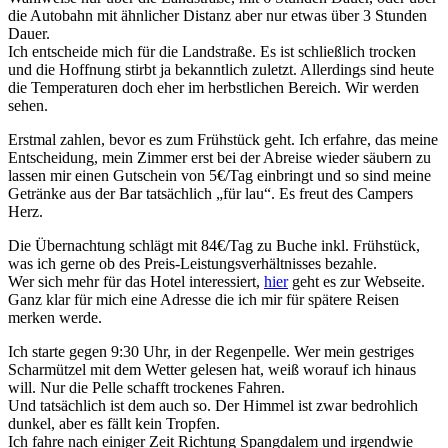
die Autobahn mit ähnlicher Distanz aber nur etwas über 3 Stunden
Dauer.
Ich entscheide mich für die Landstraße. Es ist schließlich trocken
und die Hoffnung stirbt ja bekanntlich zuletzt. Allerdings sind heute
die Temperaturen doch eher im herbstlichen Bereich. Wir werden
sehen.
Erstmal zahlen, bevor es zum Frühstück geht. Ich erfahre, das meine
Entscheidung, mein Zimmer erst bei der Abreise wieder säubern zu
lassen mir einen Gutschein von 5€/Tag einbringt und so sind meine
Getränke aus der Bar tatsächlich „für lau“. Es freut des Campers
Herz.
Die Übernachtung schlägt mit 84€/Tag zu Buche inkl. Frühstück,
was ich gerne ob des Preis-Leistungsverhältnisses bezahle.
Wer sich mehr für das Hotel interessiert,
hier
geht es zur Webseite.
Ganz klar für mich eine Adresse die ich mir für spätere Reisen
merken werde.
Ich starte gegen 9:30 Uhr, in der Regenpelle. Wer mein gestriges
Scharmützel mit dem Wetter gelesen hat, weiß worauf ich hinaus
will. Nur die Pelle schafft trockenes Fahren.
Und tatsächlich ist dem auch so. Der Himmel ist zwar bedrohlich
dunkel, aber es fällt kein Tropfen.
Ich fahre nach einiger Zeit Richtung Spangdalem und irgendwie