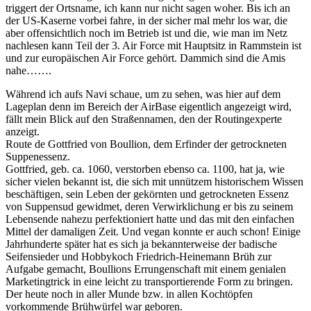
triggert der Ortsname, ich kann nur nicht sagen woher. Bis ich an
der US-Kaserne vorbei fahre, in der sicher mal mehr los war, die
aber offensichtlich noch im Betrieb ist und die, wie man im Netz
nachlesen kann Teil der 3. Air Force mit Hauptsitz in Rammstein ist
und zur europäischen Air Force gehört. Dammich sind die Amis
nahe…….
Während ich aufs Navi schaue, um zu sehen, was hier auf dem
Lageplan denn im Bereich der AirBase eigentlich angezeigt wird,
fällt mein Blick auf den Straßennamen, den der Routingexperte
anzeigt.
Route de Gottfried von Boullion, dem Erfinder der getrockneten
Suppenessenz.
Gottfried, geb. ca. 1060, verstorben ebenso ca. 1100, hat ja, wie
sicher vielen bekannt ist, die sich mit unnützem historischem Wissen
beschäftigen, sein Leben der gekörnten und getrockneten Essenz
von Suppensud gewidmet, deren Verwirklichung er bis zu seinem
Lebensende nahezu perfektioniert hatte und das mit den einfachen
Mittel der damaligen Zeit. Und vegan konnte er auch schon! Einige
Jahrhunderte später hat es sich ja bekannterweise der badische
Seifensieder und Hobbykoch Friedrich-Heinemann Brüh zur
Aufgabe gemacht, Boullions Errungenschaft mit einem genialen
Marketingtrick in eine leicht zu transportierende Form zu bringen.
Der heute noch in aller Munde bzw. in allen Kochtöpfen
vorkommende Brühwürfel war geboren.