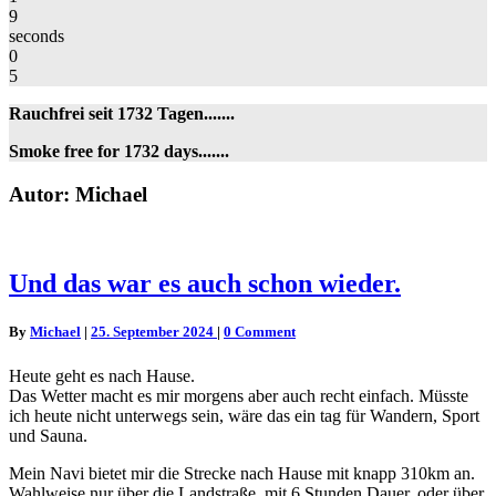
9
seconds
0
5
Rauchfrei seit 1732 Tagen.......
Smoke free for 1732 days.......
Autor:
Michael
Und
Und das war es auch schon wieder.
das
war
Comments
By
Michael
|
25. September 2024
|
0 Comment
es
auch
Heute geht es nach Hause.
schon
Das Wetter macht es mir morgens aber auch recht einfach. Müsste
wieder.
ich heute nicht unterwegs sein, wäre das ein tag für Wandern, Sport
und Sauna.
Mein Navi bietet mir die Strecke nach Hause mit knapp 310km an.
Wahlweise nur über die Landstraße, mit 6 Stunden Dauer, oder über