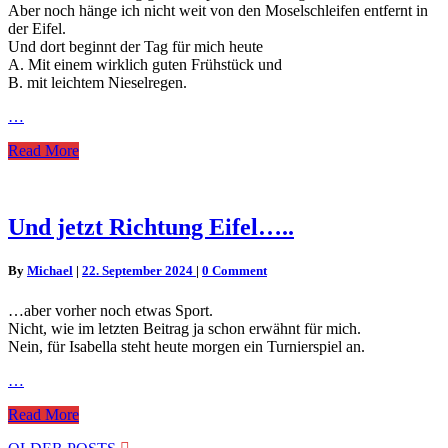
Aber noch hänge ich nicht weit von den Moselschleifen entfernt in
der Eifel.
Und dort beginnt der Tag für mich heute
A. Mit einem wirklich guten Frühstück und
B. mit leichtem Nieselregen.
…
Read
Read More
More
Und
Und jetzt Richtung Eifel…..
jetzt
Richtung
Comments
By
Michael
|
22. September 2024
|
0 Comment
Eifel…..
…aber vorher noch etwas Sport.
Nicht, wie im letzten Beitrag ja schon erwähnt für mich.
Nein, für Isabella steht heute morgen ein Turnierspiel an.
…
Read
Read More
More