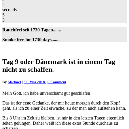
5
seconds
5
3
Rauchfrei seit 1730 Tagen.......
Smoke free for 1730 days.......
Tag
Tag 9 oder Dänemark ist in einem Tag
9
nicht zu schaffen.
oder
Dänemark
ist
Comments
By
Michael
|
30. Mai 2018
|
0 Comment
in
einem
Mein Gott, ich habe unverschämt gut geschlafen!
Tag
nicht
Das ist der erste Gedanke, der mir heute morgen durch den Kopf
zu
geht, als ich zu einer Zeit erwache, zu der man auch aufstehen kann.
schaffen.
Bis 8 Uhr im Zelt zu bleiben, ist mir in den letzten Tagen eigentlich
selten gelungen. Daher weiß ich diese extra Stunde durchaus zu
schätzen.