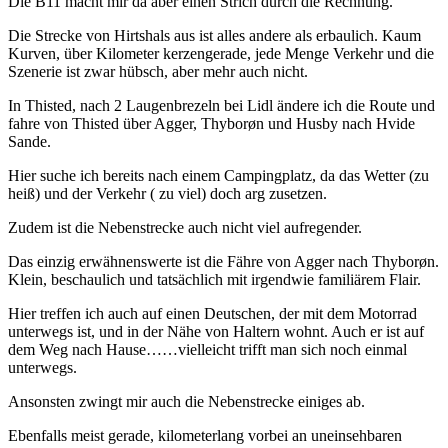
Die B11 macht mir da aber einen Strich durch die Rechnung.
Die Strecke von Hirtshals aus ist alles andere als erbaulich. Kaum
Kurven, über Kilometer kerzengerade, jede Menge Verkehr und die
Szenerie ist zwar hübsch, aber mehr auch nicht.
In Thisted, nach 2 Laugenbrezeln bei Lidl ändere ich die Route und
fahre von Thisted über Agger, Thyborøn und Husby nach Hvide
Sande.
Hier suche ich bereits nach einem Campingplatz, da das Wetter (zu
heiß) und der Verkehr ( zu viel) doch arg zusetzen.
Zudem ist die Nebenstrecke auch nicht viel aufregender.
Das einzig erwähnenswerte ist die Fähre von Agger nach Thyborøn.
Klein, beschaulich und tatsächlich mit irgendwie familiärem Flair.
Hier treffen ich auch auf einen Deutschen, der mit dem Motorrad
unterwegs ist, und in der Nähe von Haltern wohnt. Auch er ist auf
dem Weg nach Hause……vielleicht trifft man sich noch einmal
unterwegs.
Ansonsten zwingt mir auch die Nebenstrecke einiges ab.
Ebenfalls meist gerade, kilometerlang vorbei an uneinsehbaren