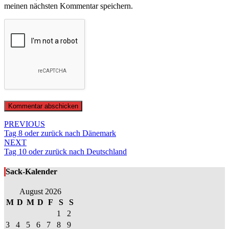
meinen nächsten Kommentar speichern.
Post
PREVIOUS
Tag 8 oder zurück nach Dänemark
navigation
NEXT
Tag 10 oder zurück nach Deutschland
Sack-Kalender
August 2026
M
D
M
D
F
S
S
1
2
3
4
5
6
7
8
9