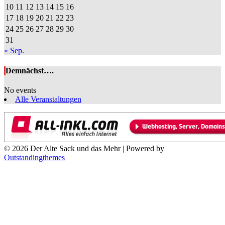
10
11
12
13
14
15
16
17
18
19
20
21
22
23
24
25
26
27
28
29
30
31
« Sep.
Demnächst….
No events
Alle Veranstaltungen
© 2026 Der Alte Sack und das Mehr | Powered by
Outstandingthemes