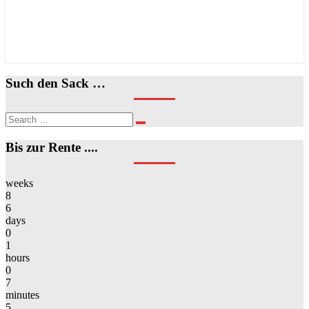
Such den Sack …
Search
Search
for:
Bis zur Rente ....
weeks
8
6
days
0
1
hours
0
7
minutes
5