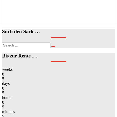
Such den Sack …
Search
Search
for:
Bis zur Rente ....
weeks
8
5
days
0
5
hours
0
5
minutes
5