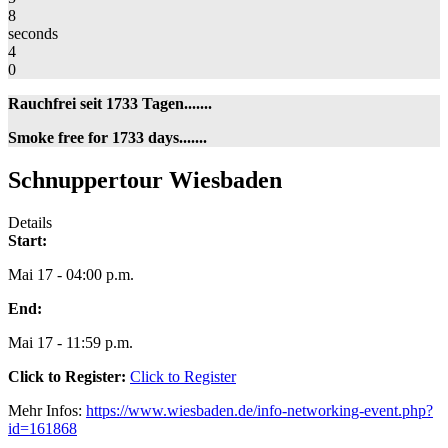
8
seconds
4
0
Rauchfrei seit 1733 Tagen.......
Smoke free for 1733 days.......
Schnuppertour
Schnuppertour Wiesbaden
Wiesbaden
Details
Start:
Mai 17 - 04:00 p.m.
End:
Mai 17 - 11:59 p.m.
Click to Register:
Click to Register
Mehr Infos:
https://www.wiesbaden.de/info-networking-event.php?
id=161868