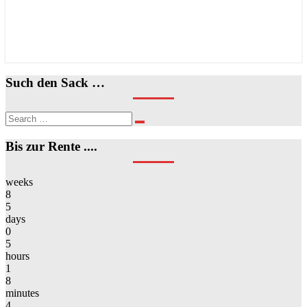
Such den Sack …
Search
Search
for:
Bis zur Rente ....
weeks
8
5
days
0
5
hours
1
8
minutes
4