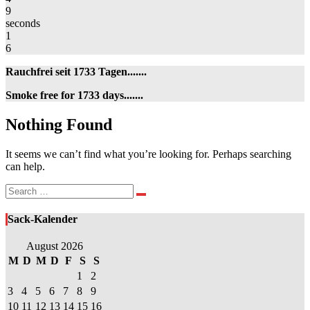
9
seconds
1
6
Rauchfrei seit 1733 Tagen.......
Smoke free for 1733 days.......
Nothing
Nothing Found
Found
It seems we can’t find what you’re looking for. Perhaps searching
can help.
Search
Search
for:
Sack-Kalender
August 2026
M
D
M
D
F
S
S
1
2
3
4
5
6
7
8
9
10
11
12
13
14
15
16