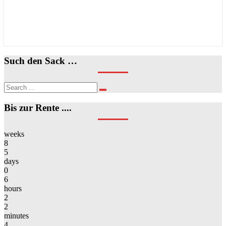
Such den Sack …
Search
Search
for:
Bis zur Rente ....
weeks
8
5
days
0
6
hours
2
2
minutes
4