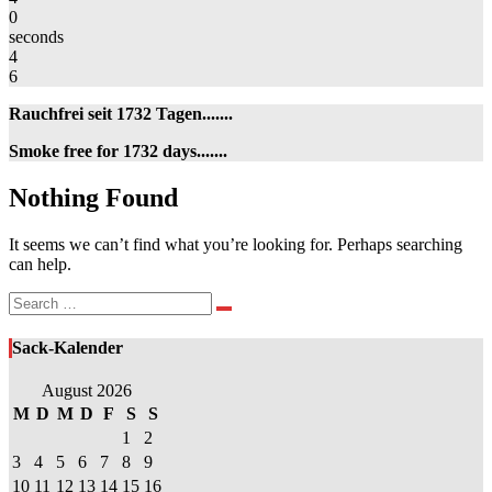
0
seconds
4
6
Rauchfrei seit 1732 Tagen.......
Smoke free for 1732 days.......
Nothing
Nothing Found
Found
It seems we can’t find what you’re looking for. Perhaps searching
can help.
Search
Search
for:
Sack-Kalender
August 2026
M
D
M
D
F
S
S
1
2
3
4
5
6
7
8
9
10
11
12
13
14
15
16