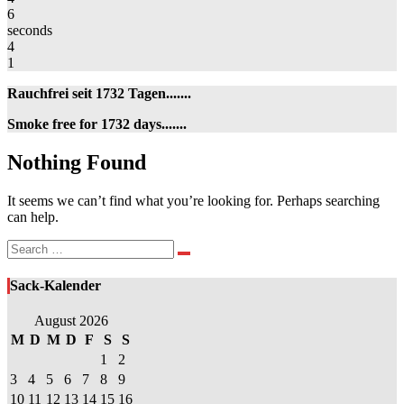
6
seconds
4
1
Rauchfrei seit 1732 Tagen.......
Smoke free for 1732 days.......
Nothing
Nothing Found
Found
It seems we can’t find what you’re looking for. Perhaps searching
can help.
Search
Search
for:
Sack-Kalender
August 2026
M
D
M
D
F
S
S
1
2
3
4
5
6
7
8
9
10
11
12
13
14
15
16