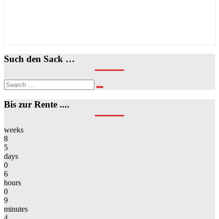
Such den Sack …
Search
Search
for:
Bis zur Rente ....
weeks
8
5
days
0
6
hours
0
9
minutes
4