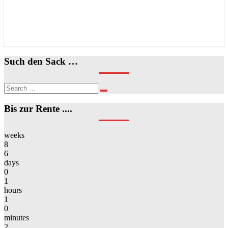
Such den Sack …
Search
Search
for:
Bis zur Rente ....
weeks
8
6
days
0
1
hours
1
0
minutes
2