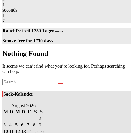
1
seconds
1
7
Rauchfrei seit 1730 Tagen.......
Smoke free for 1730 days.......
Nothing
Nothing Found
Found
It seems we can’t find what you’re looking for. Perhaps searching
can help.
Search
Search
for:
Sack-Kalender
August 2026
M
D
M
D
F
S
S
1
2
3
4
5
6
7
8
9
10
11
12
13
14
15
16