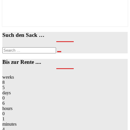
Such den Sack …
Search
Search
for:
Bis zur Rente ....
weeks
8
5
days
0
6
hours
0
1
minutes
4