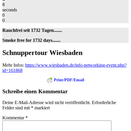
8
seconds
0
0
Rauchfrei seit 1732 Tagen.......
Smoke free for 1732 days.......
Schnuppertour
Schnuppertour Wiesbaden
Wiesbaden
Mehr Infos:
https://www.wiesbaden.de/info-networking-event.php?
id=161868
Print/PDF/Email
Schreibe einen Kommentar
Deine E-Mail-Adresse wird nicht veröffentlicht.
Erforderliche
Felder sind mit
*
markiert
Kommentar
*