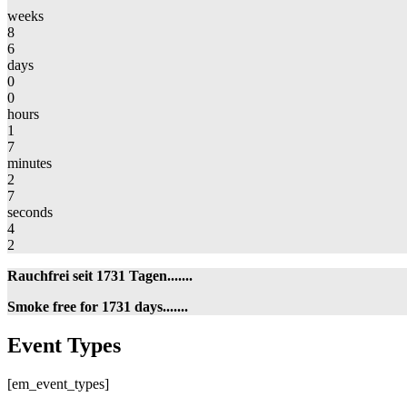
weeks
8
6
days
0
0
hours
1
7
minutes
2
7
seconds
4
2
Rauchfrei seit 1731 Tagen.......
Smoke free for 1731 days.......
Event
Event Types
Types
[em_event_types]