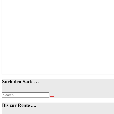
Such den Sack …
Search
Search
for:
Bis zur Rente ....