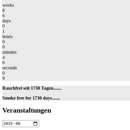
weeks
8
6
days
0
1
hours
0
0
minutes
4
0
seconds
0
9
Rauchfrei seit 1730 Tagen.......
Smoke free for 1730 days.......
Veranstaltungen
Veranstaltungen