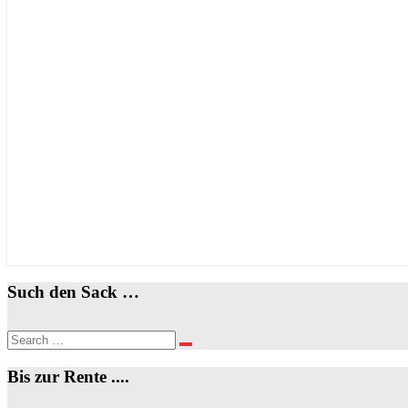
Such den Sack …
Search
Search
for:
Bis zur Rente ....