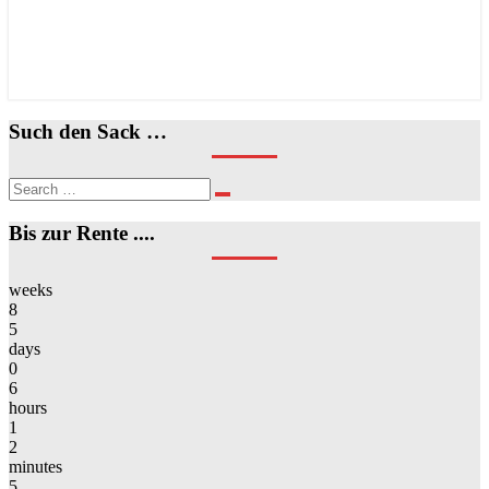
Such den Sack …
Search
Search
for:
Bis zur Rente ....
weeks
8
5
days
0
6
hours
1
2
minutes
5