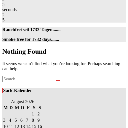
5
seconds
2
5
Rauchfrei seit 1732 Tagen.......
Smoke free for 1732 days.......
Nothing
Nothing Found
Found
It seems we can’t find what you’re looking for. Perhaps searching
can help.
Search
Search
for:
Sack-Kalender
August 2026
M
D
M
D
F
S
S
1
2
3
4
5
6
7
8
9
10
11
12
13
14
15
16