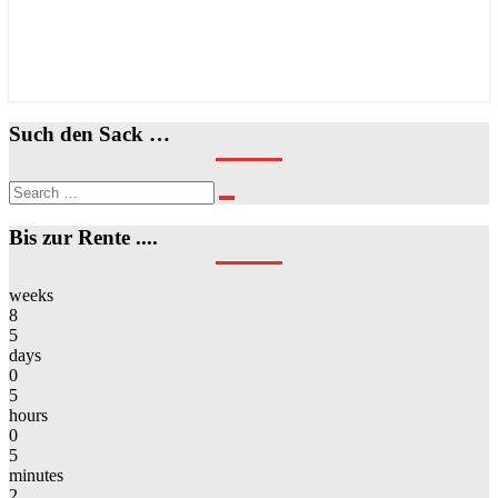
Such den Sack …
Search
Search
for:
Bis zur Rente ....
weeks
8
5
days
0
5
hours
0
5
minutes
2