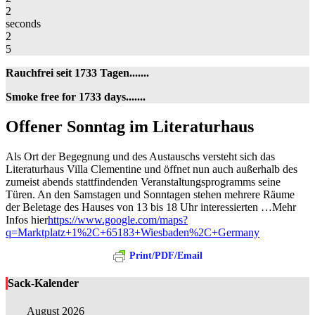
2
seconds
2
5
Rauchfrei seit 1733 Tagen.......
Smoke free for 1733 days.......
Offener
Offener Sonntag im Literaturhaus
Sonntag
im
Als Ort der Begegnung und des Austauschs versteht sich das
Literaturhaus
Literaturhaus Villa Clementine und öffnet nun auch außerhalb des
zumeist abends stattfindenden Veranstaltungsprogramms seine
Türen. An den Samstagen und Sonntagen stehen mehrere Räume
der Beletage des Hauses von 13 bis 18 Uhr interessierten …Mehr
Infos hier
https://www.google.com/maps?
q=Marktplatz+1%2C+65183+Wiesbaden%2C+Germany
Print/PDF/Email
Sack-Kalender
August 2026