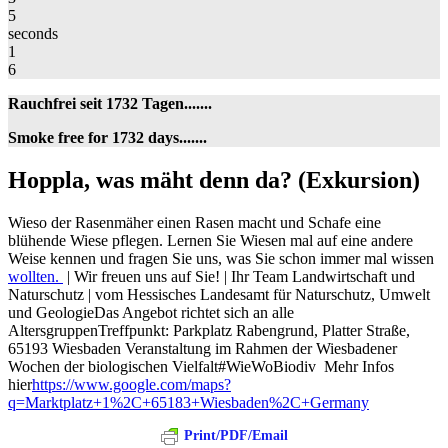
5
seconds
1
6
Rauchfrei seit 1732 Tagen.......
Smoke free for 1732 days.......
Hoppla,
Hoppla, was mäht denn da? (Exkursion)
was
mäht
Wieso der Rasenmäher einen Rasen macht und Schafe eine
denn
blühende Wiese pflegen. Lernen Sie Wiesen mal auf eine andere
da?
Weise kennen und fragen Sie uns, was Sie schon immer mal wissen
(Exkursion)
wollten.
| Wir freuen uns auf Sie! | Ihr Team Landwirtschaft und
Naturschutz | vom Hessisches Landesamt für Naturschutz, Umwelt
und GeologieDas Angebot richtet sich an alle
AltersgruppenTreffpunkt: Parkplatz Rabengrund, Platter Straße,
65193 Wiesbaden Veranstaltung im Rahmen der Wiesbadener
Wochen der biologischen Vielfalt#WieWoBiodiv Mehr Infos
hier
https://www.google.com/maps?
q=Marktplatz+1%2C+65183+Wiesbaden%2C+Germany
Print/PDF/Email