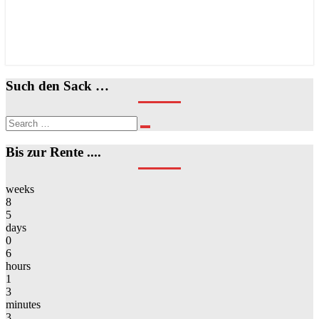
Such den Sack …
Search
Search
for:
Bis zur Rente ....
weeks
8
5
days
0
6
hours
1
3
minutes
3