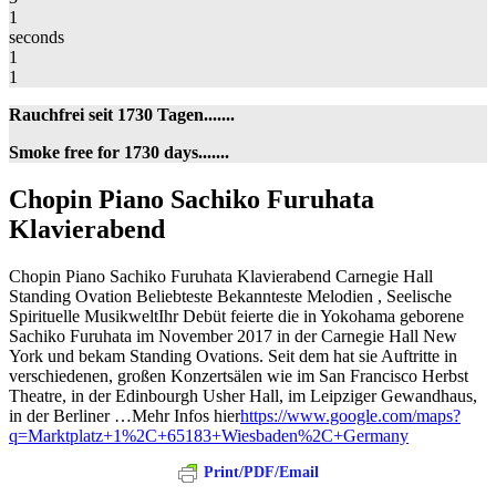
1
seconds
1
1
Rauchfrei seit 1730 Tagen.......
Smoke free for 1730 days.......
Chopin
Chopin Piano Sachiko Furuhata
Piano
Klavierabend
Sachiko
Furuhata
Klavierabend
Chopin Piano Sachiko Furuhata Klavierabend Carnegie Hall
Standing Ovation Beliebteste Bekannteste Melodien , Seelische
Spirituelle MusikweltIhr Debüt feierte die in Yokohama geborene
Sachiko Furuhata im November 2017 in der Carnegie Hall New
York und bekam Standing Ovations. Seit dem hat sie Auftritte in
verschiedenen, großen Konzertsälen wie im San Francisco Herbst
Theatre, in der Edinbourgh Usher Hall, im Leipziger Gewandhaus,
in der Berliner …Mehr Infos hier
https://www.google.com/maps?
q=Marktplatz+1%2C+65183+Wiesbaden%2C+Germany
Print/PDF/Email