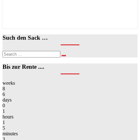
Such den Sack …
Search
Search
for:
Bis zur Rente ....
weeks
8
6
days
0
1
hours
1
5
minutes
3